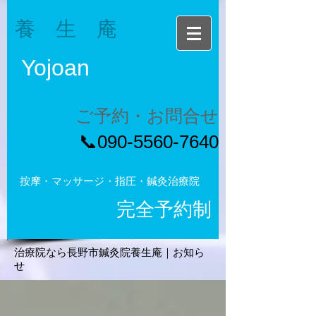
養 生 庵
Yojoan
ご予約・お問合せ
​📞090-5560-7640
按摩・マッサージ・指圧・鍼灸治療院
完全予約制
治療院なら長野市鍼灸院養生庵｜お知ら
せ