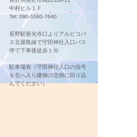
長野県長野市高田336-11
中村ビル１Ｆ
Tel:
090-5560-7640
長野駅善光寺口よりアルピコバ
ス北屋島線で守田神社入口バス
停で下車後徒歩１分
駐車場有（守田神社入口の信号
を北へ入り建物の北側に回り込
んでください）