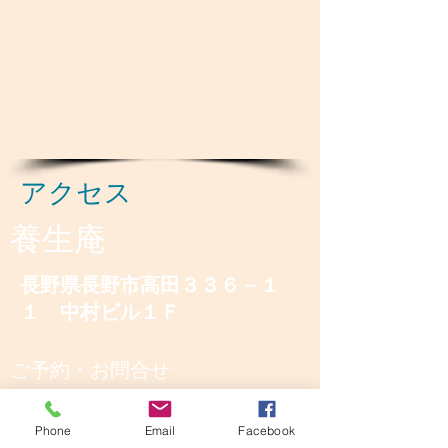
アクセス
養生庵
長野県長野市高田３３６－１
１ 中村ビル１Ｆ
ご予約・お問合せ
090-5560-7640
Phone
Email
Facebook